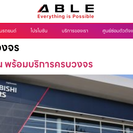
ุ่นรถยนต์
โปรโมชัน
บริการของเรา
ศูนย์ซ่อมตัวถังแ
บวงจร
้ฉัน พร้อมบริการครบวงจร