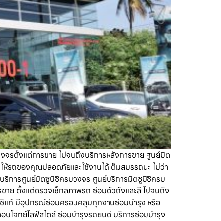
วงจรตั้งแต่การขาย ไปจนถึงบริการหลังการขาย ศูนย์มิต
ทำให้รถของคุณปลอดภัยและใช้งานได้เต็มสมรรถนะ ไม่ว่า
ิการศูนย์มิตซูบิชิครบวงจร ศูนย์บริการมิตซูบิชิครบ
รขาย ตั้งแต่ตรวจเช็กสภาพรถ ซ่อมตัวถังและสี ไปจนถึง
ิชิแท้ มีอุปกรณ์ซ่อมครอบคลุมทุกงานซ่อมบำรุง หรือ
อบโจทย์ไลฟ์สไตล์ ซ่อมบำรุงรถยนต์ บริการซ่อมบำรุง