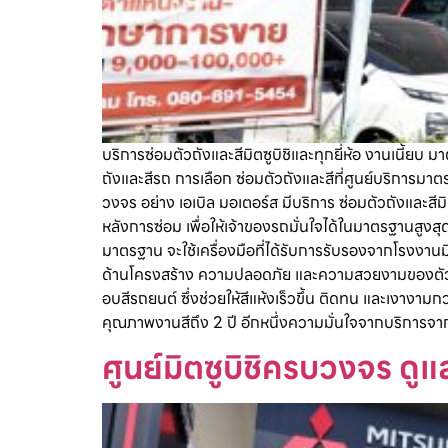
บริการซ่อมตัวถังและสีมิตซูบิชิและทุกยี่ห้อ งานเนี้ยบ
ถังและสีรถ การเลือก ซ่อมตัวถังและสีที่ศูนย์บริการ
วงจร อย่าง เอเบิล มอเตอร์ส มีบริการ ซ่อมตัวถังและสี
หลังการซ่อม เพื่อให้เจ้าของรถมั่นใจได้ในมาตรฐานสูงสุ
มาตรฐาน จะใช้เครื่องมือที่ได้รับการรับรองจากโรงงานม
ด้านโครงสร้าง ความปลอดภัย และความสวยงามของตัวถั
อบสีรถยนต์ ซึ่งช่วยให้สีแห้งเร็วขึ้น ติดทน และเงางา
คุณภาพงานสีถึง 2 ปี อีกหนึ่งความมั่นใจจากบริการจาก
ศูนย์มิตซูบิชิครบวงจร ด