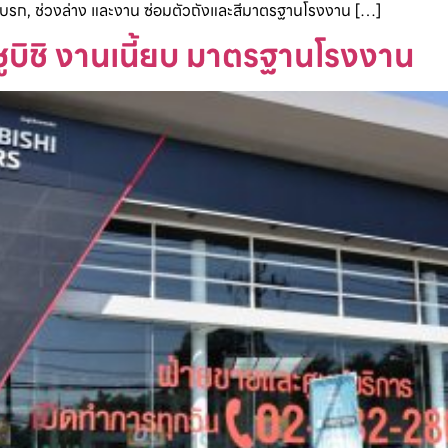
 เบรก, ช่วงล่าง และงาน ซ่อมตัวถังและสีมาตรฐานโรงงาน […]
ซูบิชิ งานเนี้ยบ มาตรฐานโรงงาน