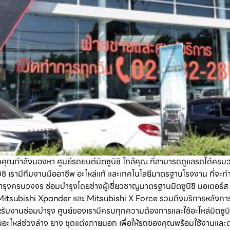
กคุณกำลังมองหา ศูนย์รถยนต์มิตซูบิชิ ใกล้คุณ ที่สามารถดูแลรถได้ครบ
บิชิ เรามีทีมงานมืออาชีพ อะไหล่แท้ และเทคโนโลยีมาตรฐานโรงงาน ที่จะ
งครบวงจร ซ่อมบำรุงโดยช่างผู้เชี่ยวชาญมาตรฐานมิตซูบิชิ มอเตอร์ส บร
เช่น Mitsubishi Xpander และ Mitsubishi X Force รวมถึงบริการหลังกา
หรับงานซ่อมบำรุง ศูนย์ของเรามีครบทุกความต้องการและใช้อะไหล่มิตซูบ
อะไหล่ช่วงล่าง ยาง ชุดแต่งภายนอก เพื่อให้รถของคุณพร้อมใช้งานและต