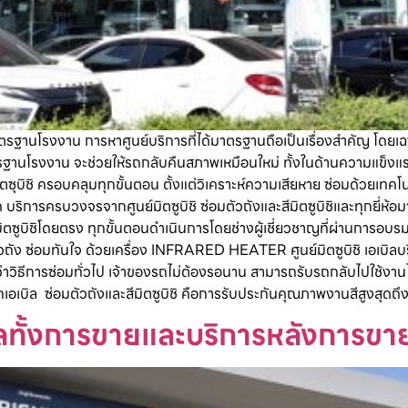
 มาตรฐานโรงงาน การหาศูนย์บริการที่ได้มาตรฐานถือเป็นเรื่องสำคัญ โดยเฉ
มาตรฐานโรงงาน จะช่วยให้รถกลับคืนสภาพเหมือนใหม่ ทั้งในด้านความแข็
มิตซุบิชิ ครอบคลุมทุกขั้นตอน ตั้งแต่วิเคราะห์ความเสียหาย ซ่อมด้วยเทค
ด บริการครบวงจรจากศูนย์มิตซูบิชิ ซ่อมตัวถังและสีมิตซูบิชิและทุกยี่ห้
ิตซูบิชิโดยตรง ทุกขั้นตอนดำเนินการโดยช่างผู้เชี่ยวชาญที่ผ่านการอบร
ง ซ่อมทันใจ ด้วยเครื่อง INFRARED HEATER ศูนย์มิตซูบิชิ เอเบิลบ
มกว่าวิธีการซ่อมทั่วไป เจ้าของรถไม่ต้องรอนาน สามารถรับรถกลับไปใช้งาน
เอเบิล ซ่อมตัวถังและสีมิตซูบิชิ คือการรับประกันคุณภาพงานสีสูงสุดถึ
ูแลทั้งการขายและบริการหลังการขา