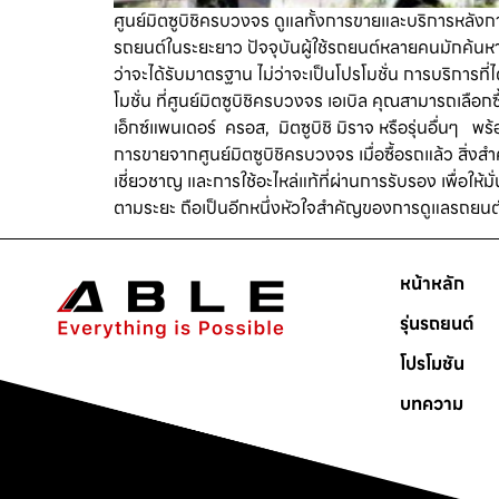
ศูนย์มิตซูบิชิครบวงจร ดูแลทั้งการขายและบริการหลังการ
รถยนต์ในระยะยาว ปัจจุบันผู้ใช้รถยนต์หลายคนมักค้นหา 
ว่าจะได้รับมาตรฐาน ไม่ว่าจะเป็นโปรโมชั่น การบริการที
โมชั่น ที่ศูนย์มิตซูบิชิครบวงจร เอเบิล คุณสามารถเลือกซ
เอ็กซ์แพนเดอร์ ครอส, มิตซูบิชิ มิราจ หรือรุ่นอื่นๆ พร
การขายจากศูนย์มิตซูบิชิครบวงจร เมื่อซื้อรถแล้ว สิ่
เชี่ยวชาญ และการใช้อะไหล่แท้ที่ผ่านการรับรอง เพื่อให
ตามระยะ ถือเป็นอีกหนึ่งหัวใจสำคัญของการดูแลรถยนต
หน้าหลัก
รุ่นรถยนต์
โปรโมชัน
บทความ