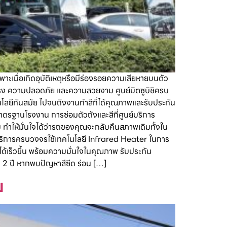
พาะเมื่อเกิดอุบัติเหตุหรือมีร่องรอยความเสียหายบนตัว
งแรง ความปลอดภัย และความสวยงาม ศูนย์มิตซูบิชิครบ
โนโลยีทันสมัย ไปจนถึงงานทำสีที่ได้คุณภาพและรับประกัน
อมาตรฐานโรงงาน การซ่อมตัวถังและสีที่ศูนย์บริการ
ม ทำให้มั่นใจได้ว่ารถของคุณจะกลับคืนสภาพเดิมทั้งใน
ริการครบวงจรใช้เทคโนโลยี Infrared Heater ในการ
ได้เร็วขึ้น พร้อมความมั่นใจในคุณภาพ รับประกัน
ง 2 ปี หากพบปัญหาสีซีด ร่อน […]
ย