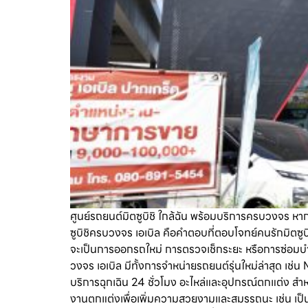
ศูนย์รถยนต์มิตซูบิชิ ใกล้ฉัน พร้อมบริการครบวงจร หา
ซูบิชิครบวงจร เอเบิล คือคำตอบที่ตอบโจทย์คนรักมิตซู
จะเป็นการออกรถใหม่ การตรวจเช็กระยะ หรือการซ่อมบำรุ
วงจร เอเบิล มีทั้งการจำหน่ายรถยนต์รุ่นใหม่ล่าสุด 
บริการฉุกเฉิน 24 ชั่วโมง อะไหล่และอุปกรณ์ตกแต่ง สำ
งานตกแต่งเพื่อเพิ่มความสวยงามและสมรรถนะ เช่น เป็น