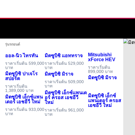
รุ่นรถยนต์
รุ่นรถยนต์
รุ่นรถยนต์
OOM
Mitsubishi
ออล-นิว ไทรทัน
มิตซูบิชิ แอททราจ
xForce HEV
ราคาเริ่มต้น 599,000
ราคาเริ่มต้น 529,000
ราคาเริ่มต้น
บาท
บาท
ll-New Mitsubishi XFORCE HE
899,000 บาท
มิตซูบิชิ ปาเจโร
มิตซูบิชิ มิราจ
มิตซูบิชิ มิราจ
สปอร์ต
ราคาเริ่มต้น 509,000
ราคาเริ่มต้น
บาท
ราคาเริ่มต้น
509,000 บาท
1,389,000 บาท
มิตซูบิชิ เอ็กซ์แพนเด
มิตซูบิชิ เอ็กซ์
มิตซูบิชิ เอ็กซ์แพน
อร์ ครอส เอชอีวี
แพนเดอร์ ครอส
เดอร์ เอชอีวี ใหม่
ใหม่
จาก All-New Mitsubishi XFORCE HEV – รีบมาสัมผัสความประหยัดจนล
เอชอีวี ใหม่
ราคาเริ่มต้น 933,000
ราคาเริ่มต้น 961,000
ึบในทุกการเข้าโค้งของ ‘ระบบ AYC’ ลอง Test เก็ทฟีลใหม่ ด้วยตัวคุณ
ราคาเริ่มต้น
บาท
บาท
961,000 บาท