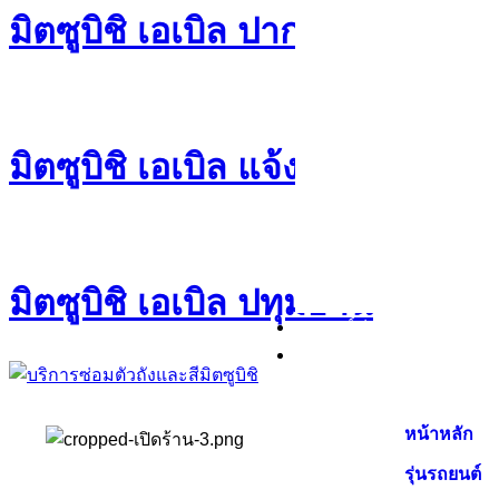
มิตซูบิชิ เอเบิล ปากเกร็ด
มิตซูบิชิ เอเบิล แจ้งวัฒนะ
มิตซูบิชิ เอเบิล ปทุมธานี
ศูนย์ซ่อมตัวถังและสี
โชว์รูม
หน้าหลัก
รุ่นรถยนต์