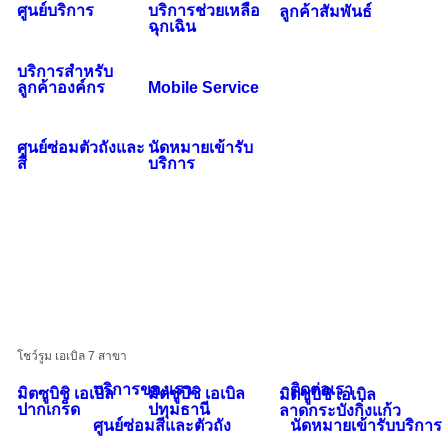
ศูนย์บริการ
บริการช่วยเหลือ
ลูกค้าสัมพันธ์
ฉุกเฉิน
ราคาเริ่มต้น 599,000
ราคาเริ่มต้น 529,000
บาท
บาท
ราคาเริ่มต้น 529,000
บาท
บริการสำหรับ
มิตซูบิชิ เอเบิล
ลูกค้าองค์กร
Mobile Service
ลำลูกกา
ราคาเริ่มต้น
ราคาเริ่มต้น 509,000
ราคาเริ่มต้น 509,000
1,389,000 บาท
บาท
บาท
ศูนย์ซ่อมตัวถังและ
นัดหมายเข้ารับ
-*-
สี
บริการ
ราคาเริ่มต้น 961,000
บาท
ราคาเริ่มต้น 933,000
ราคาเริ่มต้น 961,000
บาท
บาท
โชว์รูม เอเบิล 7 สาขา
รุ่นรถยนต์
รุ่นรถยนต์
บริการของเรา
ติดต่อเรา
มิตซูบิชิ เอเบิล
มิตซูบิชิ เอเบิล
มิตซูบิชิ เอเบิล
ปากเกร็ด
ปทุมธานี
ลาดกระบังกิ่งแก้ว
ศูนย์ซ่อมสีและตัวถัง
นัดหมายเข้ารับบริการ
ราคาเริ่มต้น 599,000
ราคาเริ่มต้น 529,000
ราคาเริ่มต้น 529,000