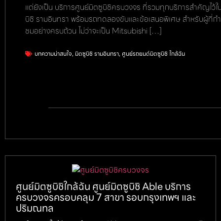
แต่ยังเป็น บริการศูนย์มิตซูบิชิครบวงจร ที่รวมทุกบริการสำคัญไว้
บิชิ รามอินทรา พร้อมรถทดลองขับและข้อเสนอพิเศษ สำหรับผู้ที่กำล
ชมอย่างครบถ้วน ไม่ว่าจะเป็น Mitsubishi […]
บทความน่าสนใจ
,
มิตซูบิชิ รามอินทรา
,
ศูนย์รถยนต์มิตซูบิชิ ใกล้ฉัน
ศูนย์มิตซูบิชิใกล้ฉัน ศูนย์มิตซูบิชิ Able บริการ
ครบวงจรครอบคลุม 7 สาขา รอบกรุงเทพฯ และ
ปริมณทล