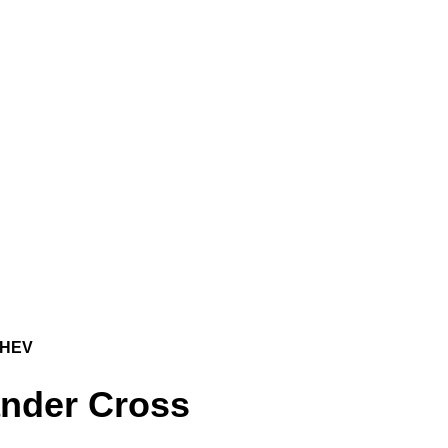
r HEV
pander Cross