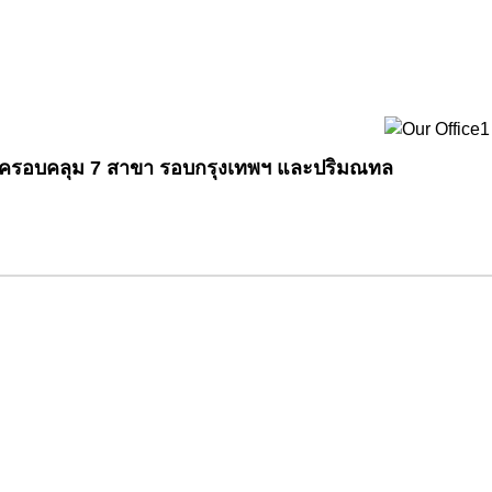
บวงจรครอบคลุม 7 สาขา รอบกรุงเทพฯ และปริมณทล