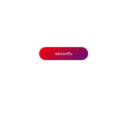
ออล-นิว มิตซูบิชิ ไทรทัน แบล็ก
เอดิชัน
เริ่มต้น 1,027,000 บาท
ทดลองขับ