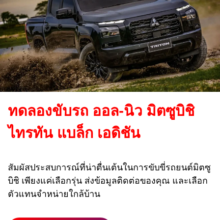
ทดลองขับรถ ออล-นิว มิตซูบิชิ
ไทรทัน แบล็ก เอดิชัน
สัมผัสประสบการณ์ที่น่าตื่นเต้นในการขับขี่รถยนต์มิตซู
บิชิ เพียงแค่เลือกรุ่น ส่งข้อมูลติดต่อของคุณ และเลือก
ตัวแทนจำหน่ายใกล้บ้าน