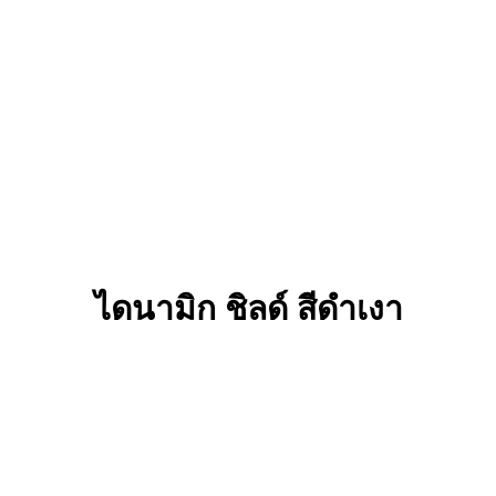
ไดนามิก ชิลด์ สีดําเงา