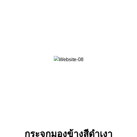
กระจกมองข้างสีดําเงา