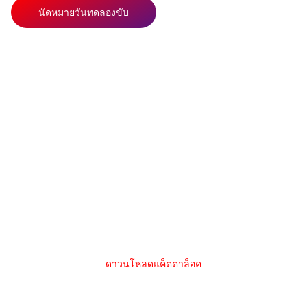
นัดหมายวันทดลองขับ
อื่นๆที่คุณอาจจะสนใจ
คุณสามารถหาข้อมูลเพิ่มเติมจากเมนูด้านล่างนี้ หรือ
ติดต่อได้ที่ศูนย์บริการใกล้บ้าน
โชว์รูม
ดาวนโหลดแค็ตตาล็อค