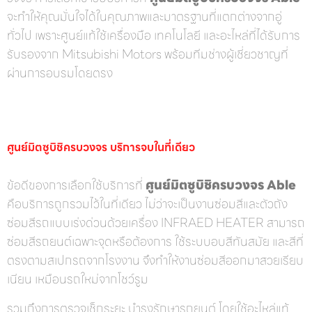
จะทำให้คุณมั่นใจได้ในคุณภาพและมาตรฐานที่แตกต่างจากอู่
ทั่วไป เพราะศูนย์แท้ใช้เครื่องมือ เทคโนโลยี และอะไหล่ที่ได้รับการ
รับรองจาก Mitsubishi Motors พร้อมทีมช่างผู้เชี่ยวชาญที่
ผ่านการอบรมโดยตรง
ศูนย์มิตซูบิชิครบวงจร บริการจบในที่เดียว
ข้อดีของการเลือกใช้บริการที่
ศูนย์มิตซูบิชิครบวงจร Able
คือบริการถูกรวมไว้ในที่เดียว ไม่ว่าจะเป็นงานซ่อมสีและตัวถัง
ซ่อมสีรถแบบเร่งด่วนด้วยเครื่อง INFRAED HEATER​ สามารถ
ซ่อมสีรถยนต์เฉพาะจุดหรือต้องการ ใช้ระบบอบสีทันสมัย และสีที่
ตรงตามสเปกรถจากโรงงาน จึงทำให้งานซ่อมสีออกมาสวยเรียบ
เนียน เหมือนรถใหม่จากโชว์รูม
รวมถึงการตรวจเช็กระยะ บำรุงรักษารถยนต์ โดยใช้อะไหล่แท้