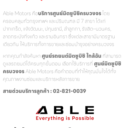
Able Motors คือ
บริการศูนย์มิตซูบิชิครบวงจร
โดย
ครอบคลุมทั่วกรุงเทพฯ และปริมณฑล มี 7 สาขา ได้แก่
ปากเกร็ด, แจ้งวัฒนะ, ปทุมธานี, ลำลูกกา, รังสิต–นวนคร,
ลาดกระบังกิ่งแก้ว และรามอินทรา ซึ่งแต่ละสาขามีมาตรฐาน
เดียวกัน ให้บริการทั้งการขายและซ่อมบำรุงอย่างครบวงจร
หากคุณกำลังค้นหา
ศูนย์รถยนต์มิตซูบิชิ ใกล้ฉัน
ที่สามารถ
ดูแลรถยนต์ได้ครบทุกขั้นตอน เลือกใช้บริการที่
ศูนย์มิตซูบิชิ
ครบวงจร
Able Motors คือคำตอบที่ทำให้คุณมั่นใจได้ทั้ง
คุณภาพงานซ่อมและบริการหลังการขาย
สายด่วนบริการลูกค้า : 02-821-0039